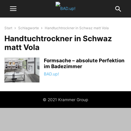
Start
Schlagworte
Handtuchtrockner in Schwaz matt Vola
Handtuchtrockner in Schwaz
matt Vola
Formsache – absolute Perfektion
im Badezimmer
BAD.up!
© 2021 Krammer Group