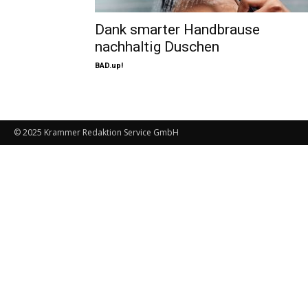
Dank smarter Handbrause
nachhaltig Duschen
BAD.up!
© 2025 Krammer Redaktion Service GmbH