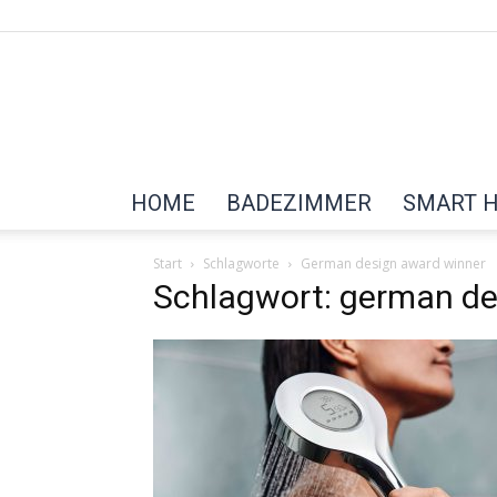
HOME
BADEZIMMER
SMART 
Start
Schlagworte
German design award winner
Schlagwort: german de