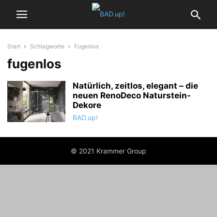
Start
Schlagworte
Fugenlos
fugenlos
Natürlich, zeitlos, elegant – die
neuen RenoDeco Naturstein-
Dekore
BAD.up!
© 2021 Krammer Group