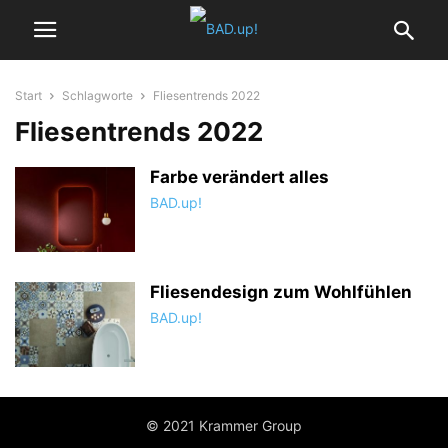
Start
Schlagworte
Fliesentrends 2022
Fliesentrends 2022
Farbe verändert alles
BAD.up!
Fliesendesign zum Wohlfühlen
BAD.up!
© 2021 Krammer Group