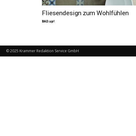
Fliesendesign zum Wohlfühlen
BAD.up!
© 2025 Krammer Redaktion Service GmbH