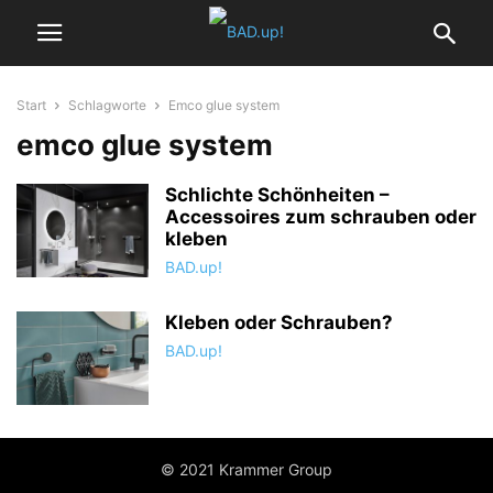
Start
Schlagworte
Emco glue system
emco glue system
Schlichte Schönheiten –
Accessoires zum schrauben oder
kleben
BAD.up!
Kleben oder Schrauben?
BAD.up!
© 2021 Krammer Group