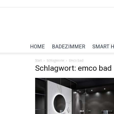
HOME
BADEZIMMER
SMART 
Start
Schlagworte
Emco bad
Schlagwort: emco bad