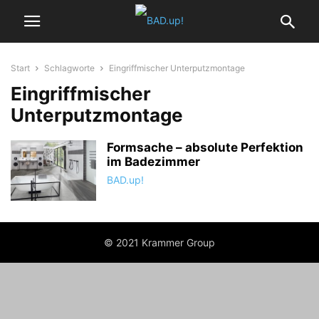
Start
Schlagworte
Eingriffmischer Unterputzmontage
Eingriffmischer
Unterputzmontage
Formsache – absolute Perfektion
im Badezimmer
BAD.up!
© 2021 Krammer Group