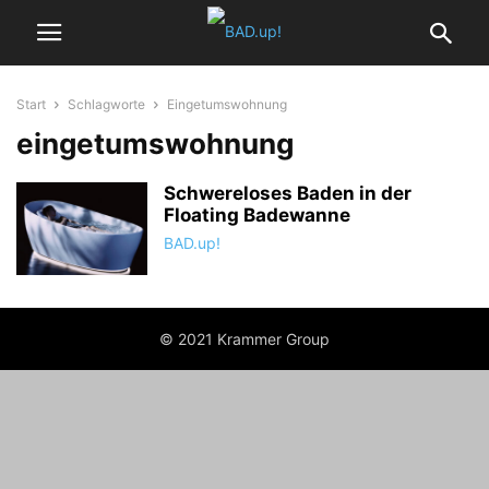
Start
Schlagworte
Eingetumswohnung
eingetumswohnung
Schwereloses Baden in der
Floating Badewanne
BAD.up!
© 2021 Krammer Group