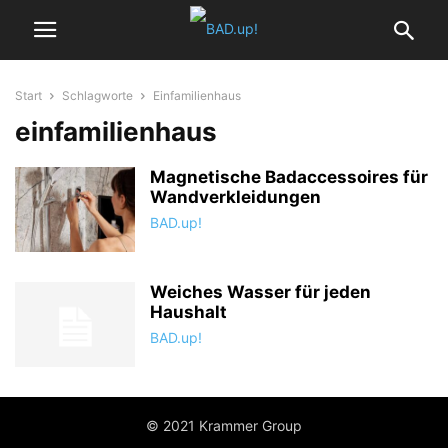
Start
Schlagworte
Einfamilienhaus
einfamilienhaus
Magnetische Badaccessoires für
Wandverkleidungen
BAD.up!
Weiches Wasser für jeden
Haushalt
BAD.up!
© 2021 Krammer Group