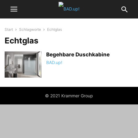
Start
Schlagworte
Echtglas
Echtglas
Begehbare Duschkabine
BAD.up!
© 2021 Krammer Group