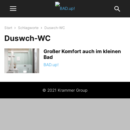
Start
Schlagworte
Duswch-WC
Duswch-WC
Großer Komfort auch im kleinen
Bad
BAD.up!
© 2021 Krammer Group