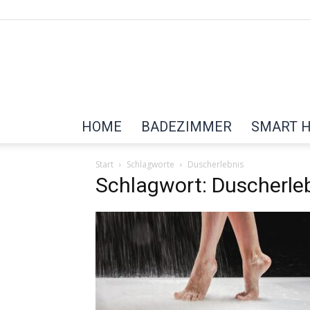
HOME
BADEZIMMER
SMART 
Start
Schlagworte
Duscherlebnis
Schlagwort: Duscherle