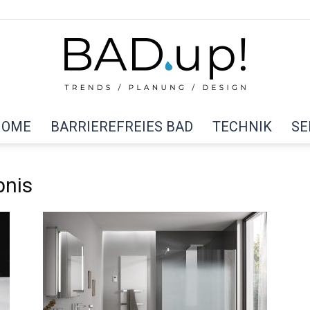
HOME
BARRIEREFREIES BAD
TECHNIK
SE
BAD
bnis
up