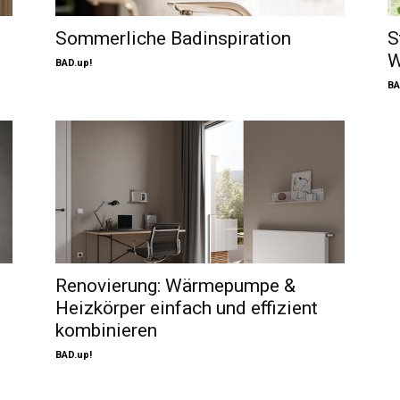
Sommerliche Badinspiration
S
W
BAD.up!
BA
Renovierung: Wärmepumpe &
Heizkörper einfach und effizient
kombinieren
BAD.up!