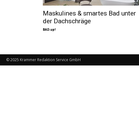
Maskulines & smartes Bad unter
der Dachschräge
BAD.up!
© 2025 Krammer Redaktion Service GmbH