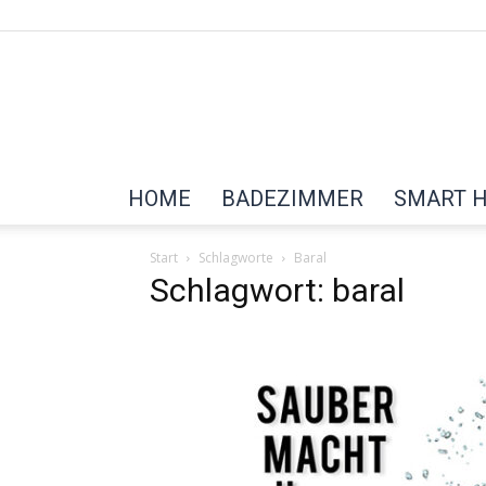
HOME
BADEZIMMER
SMART 
Start
Schlagworte
Baral
Schlagwort: baral