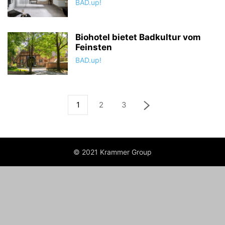
BAD.up!
Biohotel bietet Badkultur vom
Feinsten
BAD.up!
1
2
3
© 2021 Krammer Group