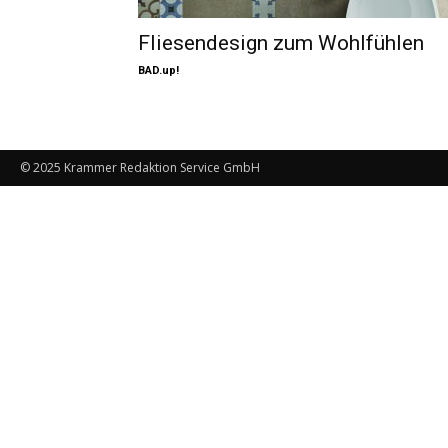
Fliesendesign zum Wohlfühlen
BAD.up!
© 2025 Krammer Redaktion Service GmbH