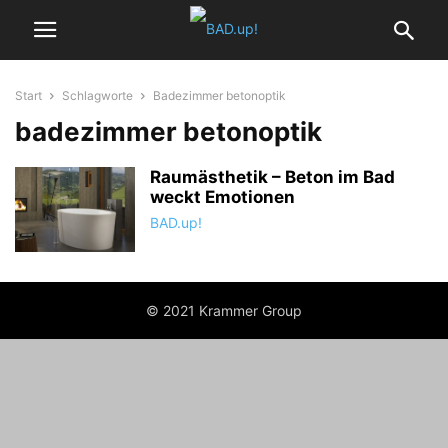
Start
Schlagworte
Badezimmer betonoptik
badezimmer betonoptik
Raumästhetik – Beton im Bad
weckt Emotionen
BAD.up!
© 2021 Krammer Group