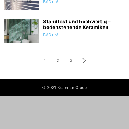
BAD.up!
Standfest und hochwertig –
bodenstehende Keramiken
BAD.up!
1
2
3
© 2021 Krammer Group