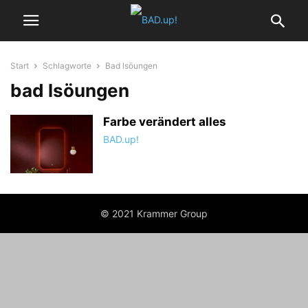
Start
Schlagworte
Bad lsöungen
bad lsöungen
Farbe verändert alles
BAD.up!
© 2021 Krammer Group