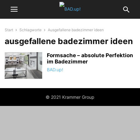
Start
Schlagworte
Ausgefallene badezimmer ideen
ausgefallene badezimmer ideen
Formsache – absolute Perfektion
im Badezimmer
BAD.up!
© 2021 Krammer Group