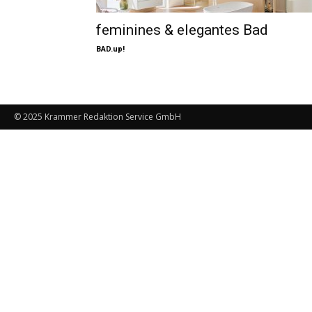
feminines & elegantes Bad
BAD.up!
© 2025 Krammer Redaktion Service GmbH