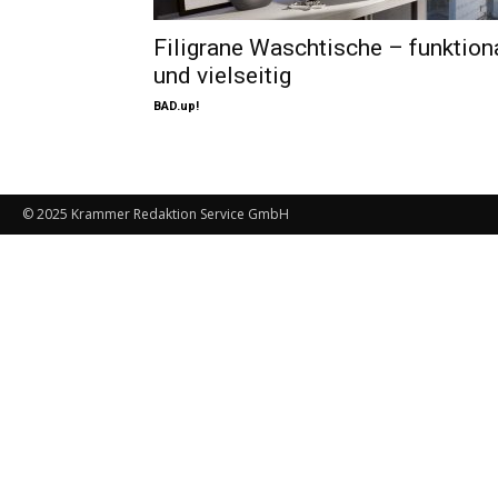
Filigrane Waschtische – funktion
und vielseitig
BAD.up!
© 2025 Krammer Redaktion Service GmbH