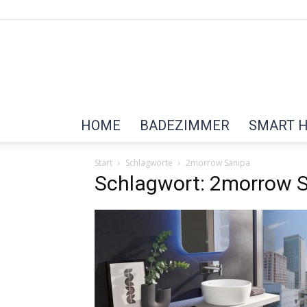
HOME
BADEZIMMER
SMART 
Start
Schlagworte
2morrow Sanipa
Schlagwort: 2morrow 