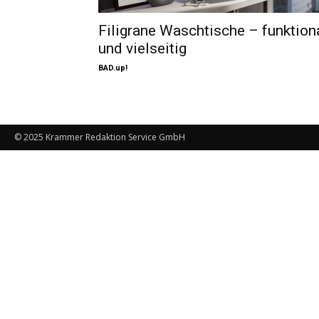
Filigrane Waschtische – funktion
und vielseitig
BAD.up!
© 2025 Krammer Redaktion Service GmbH