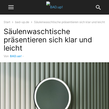
Start
bad-up.de
Säulenwaschtische präsentieren sich klar und leicht
Säulenwaschtische
präsentieren sich klar und
leicht
Von
BAD.up!
-